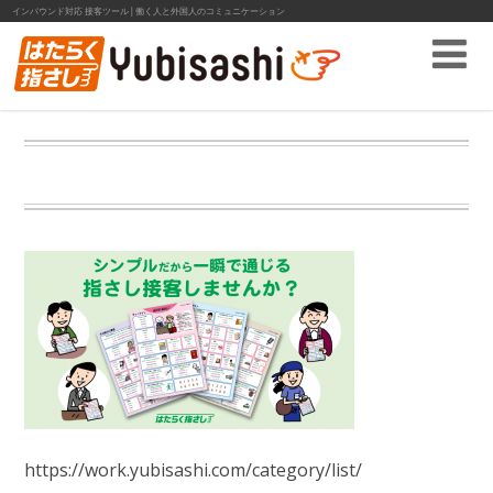
インバウンド対応 接客ツール│働く人と外国人のコミュニケーション
https://work.yubisashi.com/category/list/