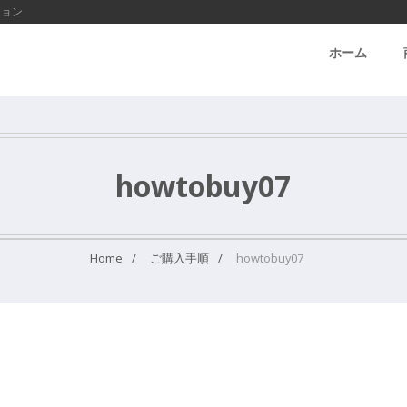
ション
ホーム
howtobuy07
Home
ご購入手順
howtobuy07