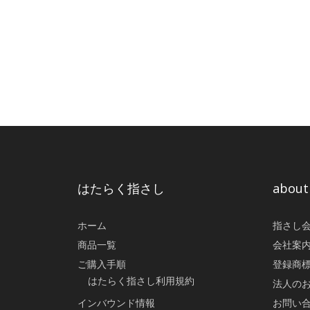
はたらく指さし
abo
ホーム
指さし
商品一覧
会社案
ご購入手順
登録商
はたらく指さし利用規約
法人の
インバウンド情報
お問い