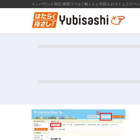
インバウンド対応 接客ツール│働く人と外国人のコミュニケー