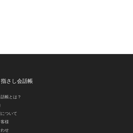
ut 指さし会話帳
会話帳とは？
内
標について
お客様
合わせ