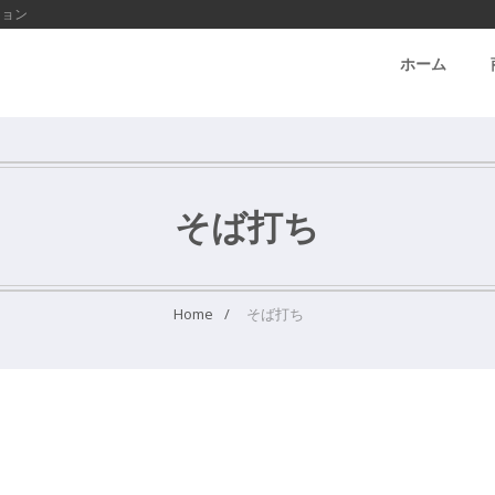
ション
ホーム
そば打ち
Home
そば打ち