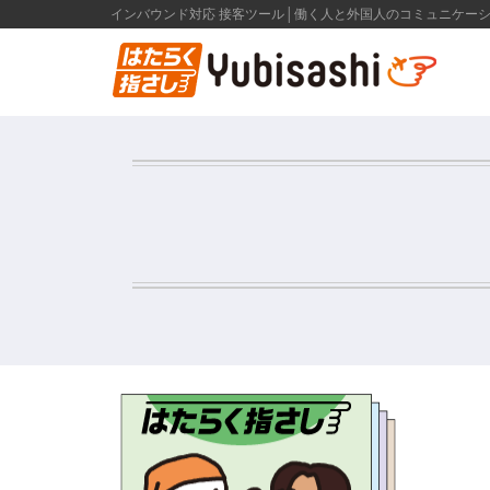
インバウンド対応 接客ツール│働く人と外国人のコミュニケー