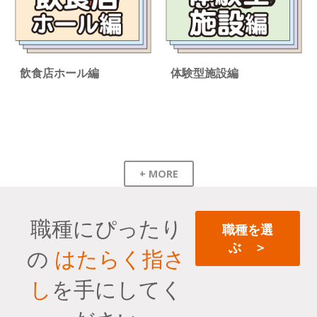
飲食店ホール編
体験型施設編
+ MORE
職種にぴったり
職種を選
ぶ ＞
の
はたらく指さ
し
を手にしてく